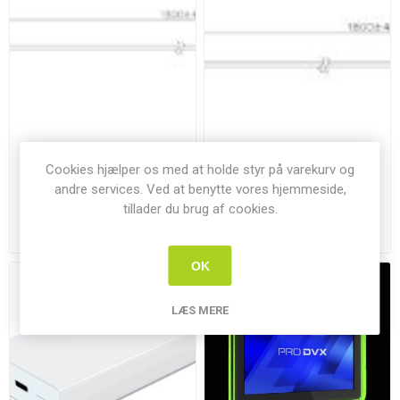
IADEA XDS Power+ Plug for
IADEA XDS Power+ Plug for
Cookies hjælper os med at holde styr på varekurv og
WRP-1000 Series
XDS-1078-A7/A9
andre services. Ved at benytte vores hjemmeside,
IAD-PPA-102
IAD-PPA-101
tillader du brug af cookies.
Forventet levering:
1-2 uger
Tilgængelighed:
4 på lager
OK
LÆS MERE