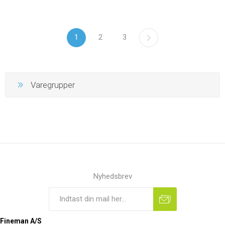
1
2
3
Varegrupper
Nyhedsbrev
Fineman A/S