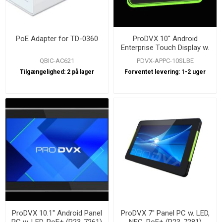
PoE Adapter for TD-0360
ProDVX 10'' Android
Enterprise Touch Display w.
GMS
QBIC-AC621
PDVX-APPC-10SLBE
Tilgængelighed:
2 på lager
Forventet levering:
1-2 uger
ProDVX 10.1'' Android Panel
ProDVX 7'' Panel PC w. LED,
PC w. LED, PoE+ (R23-7261)
NFC, PoE+ (R23-7281)