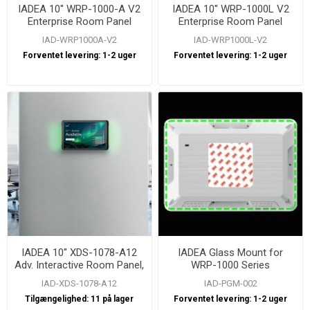
IADEA 10'' WRP-1000-A V2
IADEA 10'' WRP-1000L V2
Enterprise Room Panel
Enterprise Room Panel
IAD-WRP1000A-V2
IAD-WRP1000L-V2
Forventet levering:
1-2 uger
Forventet levering:
1-2 uger
IADEA 10'' XDS-1078-A12
IADEA Glass Mount for
Adv. Interactive Room Panel,
WRP-1000 Series
Android 12
IAD-XDS-1078-A12
IAD-PGM-002
Tilgængelighed:
11 på lager
Forventet levering:
1-2 uger